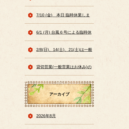
の為、お休みとさせていただき
7/10 (金) 本日 臨時休業しま
ます
す （大雨予想の恐れがある
6/1 (月) 台風６号による臨時休
為）
業のお知らせ
2/8(日)、14(土)、21(土)は一般
営業はお休みです
貸切営業(一般営業はお休み)の
お知らせ 1/17(土)、
アーカイブ
1/24(土)、1/30(金)
2026年8月