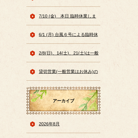
の為、お休みとさせていただき
7/10 (金) 本日 臨時休業しま
ます
す （大雨予想の恐れがある
6/1 (月) 台風６号による臨時休
為）
業のお知らせ
2/8(日)、14(土)、21(土)は一般
営業はお休みです
貸切営業(一般営業はお休み)の
お知らせ 1/17(土)、
アーカイブ
1/24(土)、1/30(金)
2026年8月